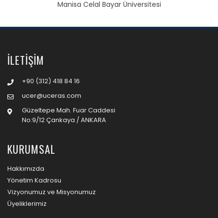
Manisa Celal Bayar Üniversitesi
İLETIŞIM
+90 (312) 418 84 16
ucer@uceras.com
Güzeltepe Mah. Fuar Caddesi
No:9/12 Çankaya / ANKARA
KURUMSAL
Hakkımızda
Yönetim Kadrosu
Vizyonumuz ve Misyonumuz
Üyeliklerimiz