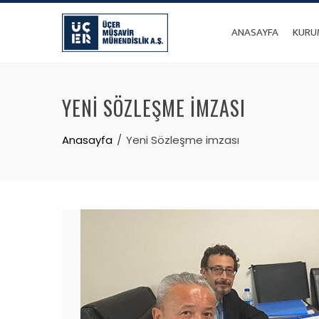
Skip
to
ANASAYFA
KURU
content
YENI SÖZLEŞME IMZASI
Anasayfa
Yeni Sözleşme imzası