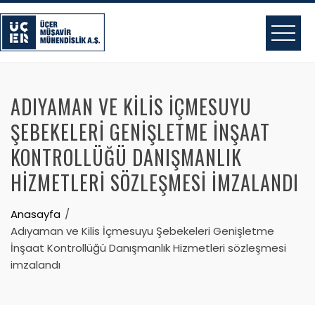
Skip
to
content
ADIYAMAN VE KILIS İÇMESUYU
ŞEBEKELERI GENIŞLETME İNŞAAT
KONTROLLÜĞÜ DANIŞMANLIK
HIZMETLERI SÖZLEŞMESI IMZALANDI
Anasayfa
Adıyaman ve Kilis İçmesuyu Şebekeleri Genişletme
İnşaat Kontrollüğü Danışmanlık Hizmetleri sözleşmesi
imzalandı