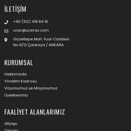
İLETIŞIM
+90 (312) 418 84 16
ucer@uceras.com
Güzeltepe Mah. Fuar Caddesi
No:9/12 Çankaya / ANKARA
KURUMSAL
Hakkımızda
Yönetim Kadrosu
Vizyonumuz ve Misyonumuz
Üyeliklerimiz
FAALIYET ALANLARIMIZ
Altyapı
Üstyapı